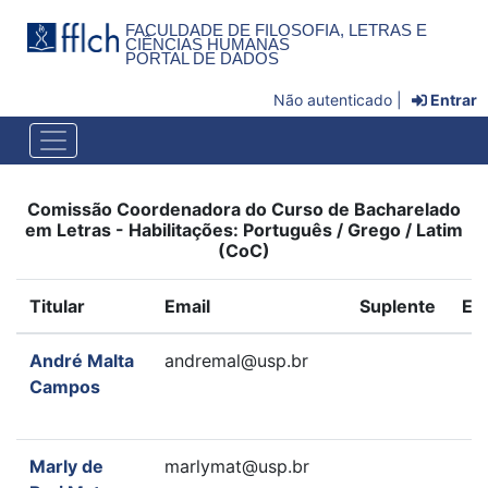
FACULDADE DE FILOSOFIA, LETRAS E
CIÊNCIAS HUMANAS
PORTAL DE DADOS
Não autenticado |
Entrar
Comissão Coordenadora do Curso de Bacharelado
em Letras - Habilitações: Português / Grego / Latim
(CoC)
Titular
Email
Suplente
Em
André Malta
andremal@usp.br
Campos
Marly de
marlymat@usp.br